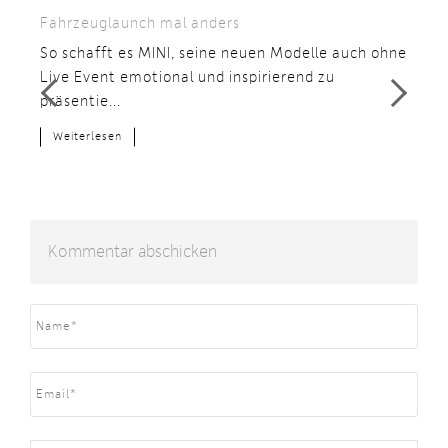
Fahrzeuglaunch mal anders
He
So schafft es MINI, seine neuen Modelle auch ohne
1.
Live Event emotional und inspirierend zu
Wi
präsentie...
Ge
Weiterlesen
W
Kommentar abschicken