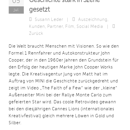
Geschichte stark in Szene
05
gesetzt
Jul
Susann Leder
|
Auszeichnung
,
Kunden
,
Partner
,
Film
,
Social Media
|
Zurück
Die Welt braucht Menschen mit Visionen. So wie den
Formel 1 Rennfahrer und Autokonstrukteur John
Cooper, der in den 1960er Jahren den Grundstein für
den Erfolg der heutigen Marke John Cooper Works
legte. Die Kreativagentur Jung von Matt hat im
Auftrag von MINI die Geschichte zurückgedreht und
zeigt im Video „The Faith of a Few“ wie der „kleine“
Außenseiter Mini bei der Rallye Monte Carlo zum
gefeierten Star wird. Das coole Retrovideo gewann
bei den diesjährigen Cannes Lions (internationales
Kreativfestival) gleich mehrere Löwen in Gold und
Silber.