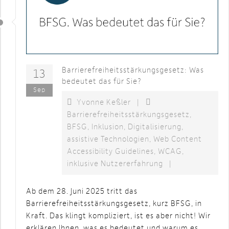
Barrierefreiheitsstärkungsgesetz: Was
13
bedeutet das für Sie?
Sep
Yvonne Keßler
|
Barrierefreiheitsstärkungsgesetz
,
BFSG
,
Inklusion
,
Digitalisierung
,
assistive Technologien
,
Web Content
Accessibility Guidelines
,
WCAG
,
inklusive Nutzererfahrung
|
Ab dem 28. Juni 2025 tritt das
Barrierefreiheitsstärkungsgesetz, kurz BFSG, in
Kraft. Das klingt kompliziert, ist es aber nicht! Wir
erklären Ihnen, was es bedeutet und warum es