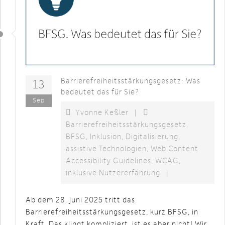
Barrierefreiheitsstärkungsgesetz: Was
13
bedeutet das für Sie?
Sep
Yvonne Keßler
|
Barrierefreiheitsstärkungsgesetz
,
BFSG
,
Inklusion
,
Digitalisierung
,
assistive Technologien
,
Web Content
Accessibility Guidelines
,
WCAG
,
inklusive Nutzererfahrung
|
Ab dem 28. Juni 2025 tritt das
Barrierefreiheitsstärkungsgesetz, kurz BFSG, in
Kraft. Das klingt kompliziert, ist es aber nicht! Wir